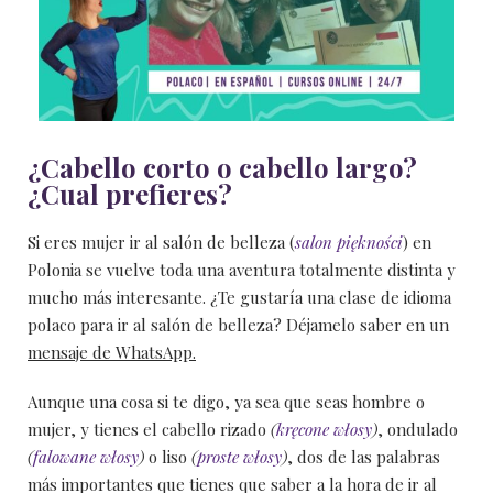
¿Cabello corto o cabello largo?
¿Cual prefieres?
Si eres mujer ir al salón de belleza (
salon piękności
) en
Polonia se vuelve toda una aventura totalmente distinta y
mucho más interesante. ¿Te gustaría una clase de idioma
polaco para ir al salón de belleza? Déjamelo saber en un
mensaje de WhatsApp.
Aunque una cosa si te digo, ya sea que seas hombre o
mujer, y tienes el cabello rizado
(
kręcone włosy
)
, ondulado
(
falowane włosy
)
o liso
(
proste włosy
)
, dos de las palabras
más importantes que tienes que saber a la hora de ir al