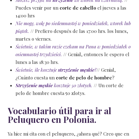
Możesz przyjść na
strzyżenie
we wtorek na czternastą.
//
Puedes venir por un
corte de cabello
el jueves a las
14:00 hrs
Nie mogę, wolę po siedemnastej w poniedziałek, wtorek lub
piątek.
// Prefiero después de las 17:00 hrs. los lunes,
martes o viernes.
Świetnie, w takim razie czekam na Pana w poniedziałek o
osiemnastej trzydzieści.
// Genial, entonces le espero el
lunes a las 18:30 hrs.
Świetnie, ile kosztuje
strzyżenie męskie
?
// Genial,
¿Cuánto cuesta un
corte de pelo de hombre
?
Strzyżenie męskie
kosztuje 50 złotych.
// Un corte de
pelo de hombre cuesta 50 zlotys.
Vocabulario útil para ir al
Peluquero en Polonia.
Ya hice mi cita con el peluquero, ¿ahora qué? Creo que en