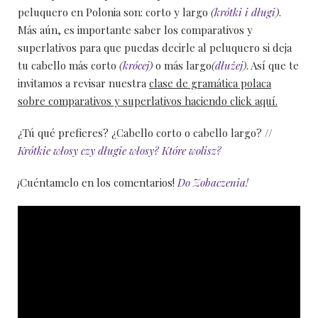
peluquero en Polonia son: corto y largo
(
krótki i długi
)
.
Más aún, es importante saber los comparativos y
superlativos para que puedas decirle al peluquero si deja
tu cabello más corto
(
krócej
)
o más largo
(
dłużej
)
. Así que te
invitamos a revisar nuestra
clase de gramática polaca
sobre comparativos y superlativos haciendo click aquí.
¿Tú qué prefieres? ¿Cabello corto o cabello largo? //
Krótkie włosy czy długie włosy? Które wolisz?
¡Cuéntamelo en los comentarios!
Do Zobaczenia!