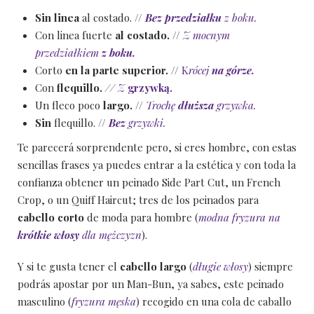
Sin linea
al costado. //
B
ez
przedziałku
z boku.
Con linea fuerte
al costado.
//
Z
mocnym
przedziałkiem
z boku.
Corto
en la parte superior.
//
K
rócej
na górze.
Con
flequillo.
//
Z
grzywką.
Un fleco poco
largo.
//
Trochę
dłuższa
grzywka.
Sin
flequillo. //
Bez
grzywki.
Te parecerá sorprendente pero, si eres hombre, con estas
sencillas frases ya puedes entrar a la estética y con toda la
confianza obtener un peinado Side Part Cut, un French
Crop, o un Quiff Haircut; tres de los peinados para
cabello corto
de moda para hombre (
modna fryzura na
krótkie włosy
dla mężczyzn
).
Y si te gusta tener el
cabello largo
(
długie włosy
) siempre
podrás apostar por un Man-Bun, ya sabes, este peinado
masculino (
fryzura męska
) recogido en una cola de caballo