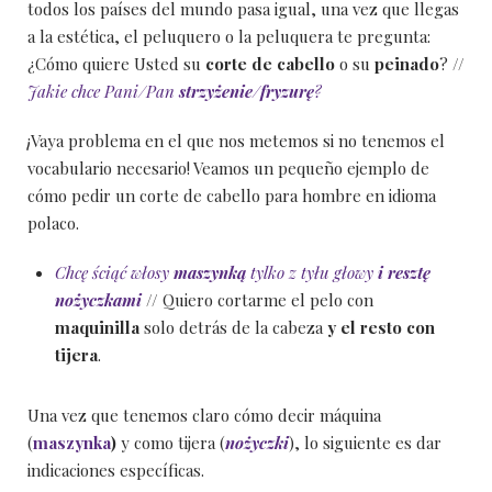
todos los países del mundo pasa igual, una vez que llegas
a la estética, el peluquero o la peluquera te pregunta:
¿Cómo quiere Usted su
corte de cabello
o su
peinado
? //
Jakie chce Pani/Pan
strzyżenie/
fryzurę
?
¡Vaya problema en el que nos metemos si no tenemos el
vocabulario necesario! Veamos un pequeño ejemplo de
cómo pedir un corte de cabello para hombre en idioma
polaco.
Chcę ściąć włosy
maszynką
tylko z tyłu głowy
i
resztę
nożyczkami
// Quiero cortarme el pelo con
maquinilla
solo detrás de la cabeza
y el resto con
tijera
.
Una vez que tenemos claro cómo decir máquina
(
maszynka
)
y como tijera (
nożyczki
), lo siguiente es dar
indicaciones específicas.