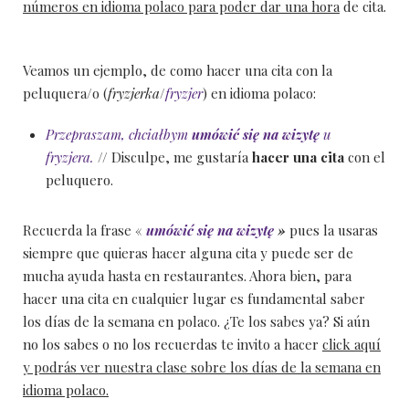
números en idioma polaco para poder dar una hora
de cita.
Veamos un ejemplo, de como hacer una cita con la
peluquera/o (
fryzjerka
/
fryzjer
) en idioma polaco:
Przepraszam, chciałbym
umówić się na wizytę
u
fryzjera.
// Disculpe, me gustaría
hacer una cita
con el
peluquero.
Recuerda la frase «
umówić się na wizytę
»
pues la usaras
siempre que quieras hacer alguna cita y puede ser de
mucha ayuda hasta en restaurantes. Ahora bien, para
hacer una cita en cualquier lugar es fundamental saber
los días de la semana en polaco. ¿Te los sabes ya? Si aún
no los sabes o no los recuerdas te invito a hacer
click aquí
y podrás ver nuestra clase sobre los días de la semana en
idioma polaco.