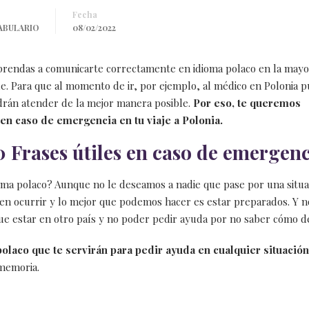
Fecha
ABULARIO
08/02/2022
prendas a comunicarte correctamente en idioma polaco en la mayo
le. Para que al momento de ir, por ejemplo, al
médico en Polonia
p
drán atender de la mejor manera posible.
Por eso, te queremos
en caso de emergencia en tu viaje a Polonia.
0 Frases útiles en caso de emergen
oma polaco? Aunque no le deseamos a nadie que pase por una situa
n ocurrir y lo mejor que podemos hacer es estar preparados. Y n
ue estar en otro país y no poder pedir ayuda por no saber cómo de
polaco que te servirán para pedir ayuda en cualquier situació
memoria.