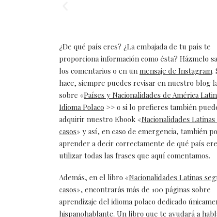
¿De qué país eres? ¿La embajada de tu país te
proporciona información como ésta? Házmelo s
los comentarios o en un
mensaje de Instagram
.
hace, siempre puedes revisar en nuestro blog l
sobre «
Países y Nacionalidades de América Lati
Idioma Polaco
>> o si lo prefieres también pued
adquirir nuestro Ebook «
Nacionalidades Latinas
casos
» y así, en caso de emergencia, también p
aprender a decir correctamente de qué país ere
utilizar todas las frases que aquí comentamos.
Además, en el libro «
Nacionalidades Latinas seg
casos
», encontrarás más de 100 páginas sobre
aprendizaje del idioma polaco dedicado únicame
hispanohablante. Un libro que te ayudará a hab