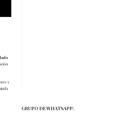
ulado
nción
guro y
ajada
GRUPO DE WHATSAPP: