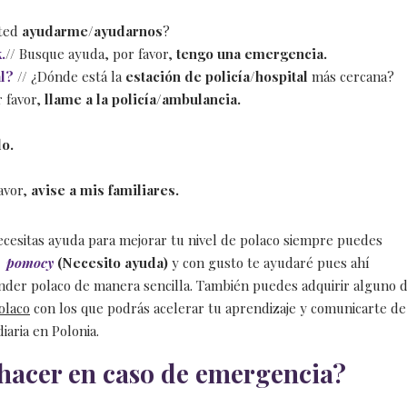
sted
ayudarme/ayudarnos
?
.
// Busque ayuda, por favor,
tengo una emergencia.
al?
// ¿Dónde está la
estación de policía/hospital
más cercana?
r favor,
llame a la policía/ambulancia.
do.
favor,
avise a mis familiares.
cesitas ayuda para mejorar tu nivel de polaco siempre puedes
ę
pomocy
(Necesito ayuda)
y con gusto te ayudaré pues ahí
der polaco de manera sencilla.
También puedes adquirir alguno 
olaco
con los que podrás acelerar tu aprendizaje y comunicarte de
iaria en Polonia.
 hacer en caso de emergencia?