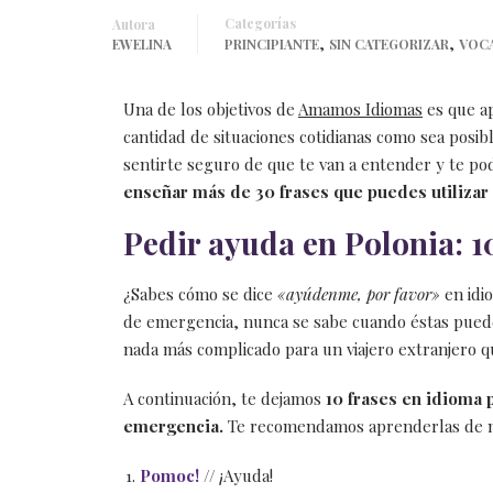
Categorías
Autora
,
,
EWELINA
PRINCIPIANTE
SIN CATEGORIZAR
VOC
Una de los objetivos de
Amamos Idiomas
es que a
cantidad de situaciones cotidianas como sea posib
sentirte seguro de que te van a entender y te po
enseñar más de 30 frases que puedes utilizar 
Pedir ayuda en Polonia: 1
¿Sabes cómo se dice
«ayúdenme, por favor»
en idi
de emergencia, nunca se sabe cuando éstas puede
nada más complicado para un viajero extranjero q
A continuación, te dejamos
10 frases en idioma 
emergencia.
Te recomendamos aprenderlas de 
Pomoc!
// ¡Ayuda!