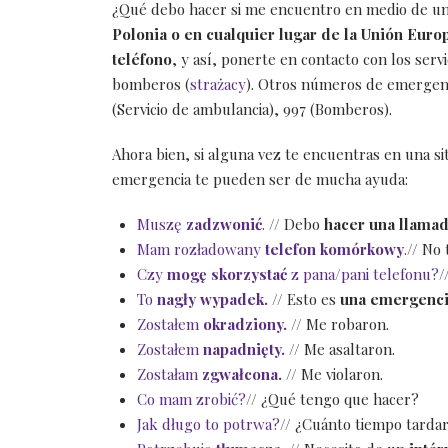
¿Qué debo hacer si me encuentro en medio de un
Polonia o en cualquier lugar de la Unión Eur
teléfono
, y así, ponerte en contacto con los servi
bomberos (
strażacy
). Otros números de emergenc
(Servicio de ambulancia), 997 (Bomberos).
Ahora bien, si alguna vez te encuentras en una situ
emergencia te pueden ser de mucha ayuda:
Muszę
zadzwonić
.
// Debo
hacer una llama
Mam rozładowany
telefon komórkowy
.
// No
Czy
mogę skorzystać
z pana/pani telefonu?
/
To
nagły wypadek.
// Esto es
una emergenc
Zostałem
okradziony.
// Me robaron.
Zostałem
napadnięty.
// Me asaltaron.
Zostałam
zgwałcona.
// Me violaron.
Co mam zrobić?
// ¿Qué tengo que hacer?
Jak długo to potrwa?
// ¿Cuánto tiempo tarda