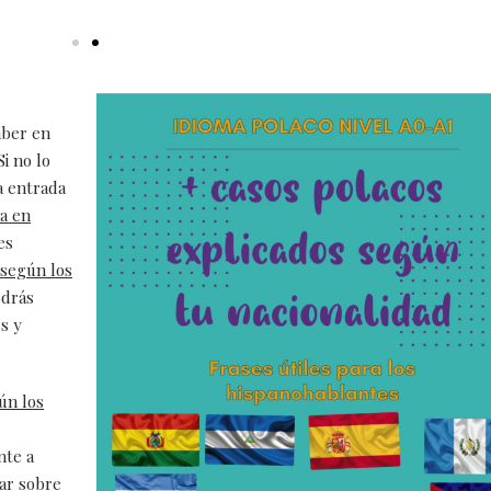
aber en
 Si no lo
a entrada
na en
es
 según los
odrás
s y
ún los
nte a
lar sobre