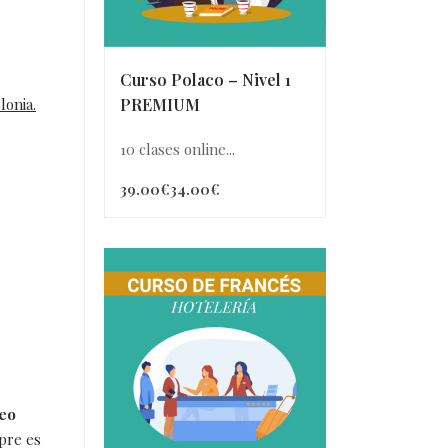
Curso Polaco – Nivel 1
PREMIUM
lonia.
10 clases online...
39.00€
34.00€
deo
pre es