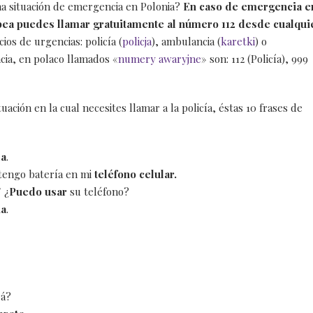
a situación de emergencia en Polonia?
En caso de emergencia e
opea puedes llamar gratuitamente al número 112 desde cualqui
cios de urgencias: policía (
policja
), ambulancia (
karetki
) o
ia, en polaco llamados «
numery awaryjne
» son: 112 (Policía), 999
ación en la cual necesites llamar a la policía, éstas 10 frases de
da
.
 tengo batería en mi
teléfono celular.
/ ¿
Puedo usar
su teléfono?
ia
.
rá?