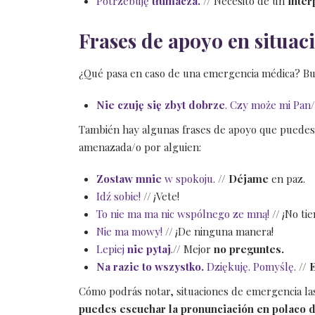
Potrzebuję
tłumacza.
// Necesito de un
intér
Frases de apoyo en situac
¿Qué pasa en caso de una emergencia médica? Bue
Nie czuję się zbyt dobrze
. Czy może mi Pan
También hay algunas frases de apoyo que puedes 
amenazada/o por alguien:
Zostaw mnie
w spokoju.
//
Déjame
en paz.
Idź sobie!
// ¡Vete!
To nie ma ma nic wspólnego ze mną!
// ¡No ti
Nie ma mowy!
// ¡De ninguna manera!
Lepiej
nie pytaj
.
// Mejor
no preguntes.
Na razie to wszystko.
Dziękuję. Pomyślę.
//
E
Cómo podrás notar, situaciones de emergencia las
puedes escuchar la pronunciación en polaco d