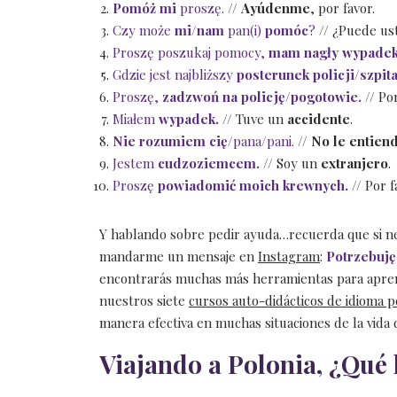
Pomóż mi
proszę.
//
Ayúdenme
, por favor.
Czy może
mi/nam
pan(i)
pomóc
?
// ¿Puede u
Proszę poszukaj pomocy,
mam nagły wypadek
Gdzie jest najbliższy
posterunek policji/szpit
Proszę,
zadzwoń na policję/pogotowie.
// Po
Miałem
wypadek.
// Tuve un
accidente
.
Nie rozumiem cię/
pana/pani.
//
No le entien
Jestem
cudzoziemcem.
// Soy un
extranjero
.
Proszę
powiadomić moich krewnych.
// Por 
Y hablando sobre pedir ayuda…recuerda que si ne
mandarme un mensaje en
Instagram
:
Potrzebuj
encontrarás muchas más herramientas para apren
nuestros siete
cursos auto-didácticos de idioma p
manera efectiva en muchas situaciones de la vida d
Viajando a Polonia, ¿Qué