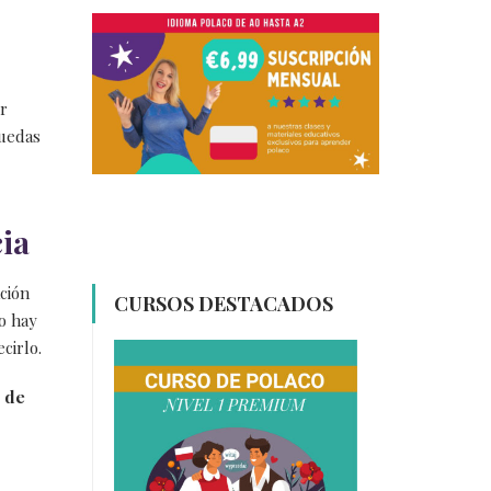
r
uedas
cia
ción
CURSOS DESTACADOS
o hay
cirlo.
n de