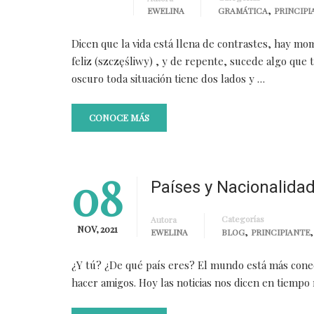
,
EWELINA
GRAMÁTICA
PRINCIPI
Dicen que la vida está llena de contrastes, hay m
feliz (szczęśliwy) , y de repente, sucede algo que t
oscuro toda situación tiene dos lados y …
CONOCE MÁS
08
Países y Nacionalida
Categorías
Autora
NOV, 2021
,
EWELINA
BLOG
PRINCIPIANTE
¿Y tú? ¿De qué país eres? El mundo está más conec
hacer amigos. Hoy las noticias nos dicen en tiempo 