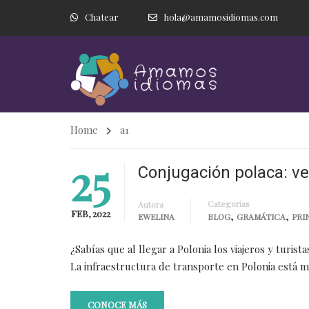
Chatear
hola@amamosidiomas.com
Home
a1
25
Conjugación polaca: ve
Categorías
Autora
FEB, 2022
,
,
EWELINA
BLOG
GRAMÁTICA
PRI
¿Sabías que al llegar a Polonia los viajeros y turi
La infraestructura de transporte en Polonia está m
CONOCE MÁS