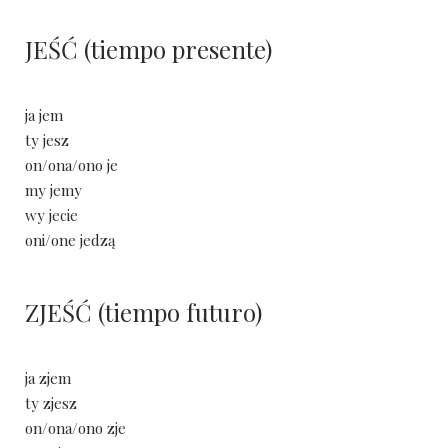
JEŚĆ (tiempo presente)
ja jem
ty jesz
on/ona/ono je
my jemy
wy jecie
oni/one jedzą
ZJEŚĆ (tiempo futuro)
ja zjem
ty zjesz
on/ona/ono zje