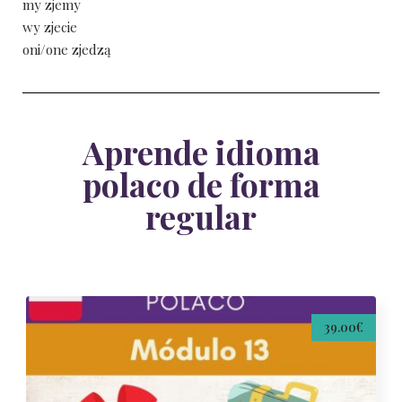
my zjemy
wy zjecie
oni/one zjedzą
Aprende idioma
polaco de forma
regular
39.00€