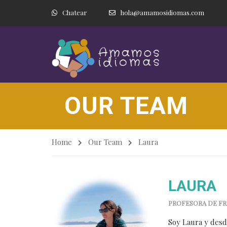
Chatear
hola@amamosidiomas.com
OUR TEAM
Home
Our Team
Laura
LAURA
PROFESORA DE FR
Soy Laura y desd