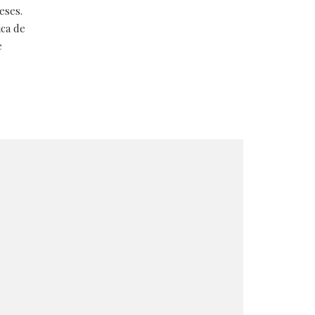
eses.
ica de
e