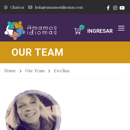
Chatear
hola@amamosidiomas.com
0
INGRESAR
OUR TEAM
Home
Our Team
Ewelina