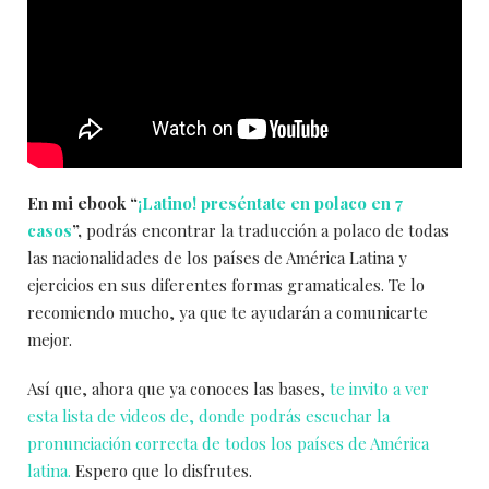
En mi ebook “
¡Latino! preséntate en polaco en 7
casos
”,
podrás encontrar la traducción a polaco de todas
las nacionalidades de los países de América Latina y
ejercicios en sus diferentes formas gramaticales. Te lo
recomiendo mucho, ya que te ayudarán a comunicarte
mejor.
Así que, ahora que ya conoces las bases,
te invito a ver
esta lista de videos de, donde podrás escuchar la
pronunciación correcta de todos los países de América
latina.
Espero que lo disfrutes.