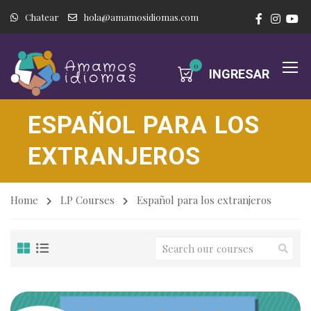
Chatear
hola@amamosidiomas.com
0
INGRESAR
ESPAÑOL PARA LOS
EXTRANJEROS
Home
LP Courses
Español para los extranjeros