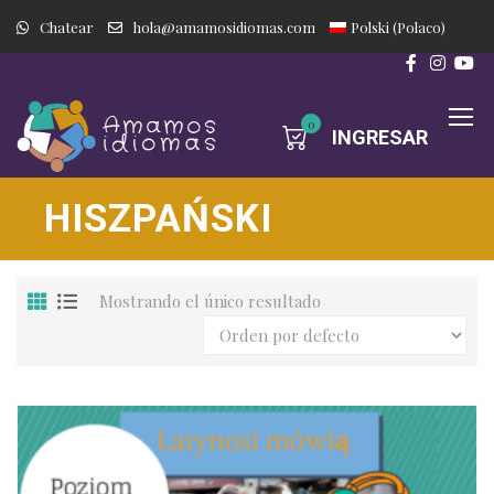
Chatear
hola@amamosidiomas.com
Polski
(
Polaco
)
0
INGRESAR
HISZPAŃSKI
Mostrando el único resultado